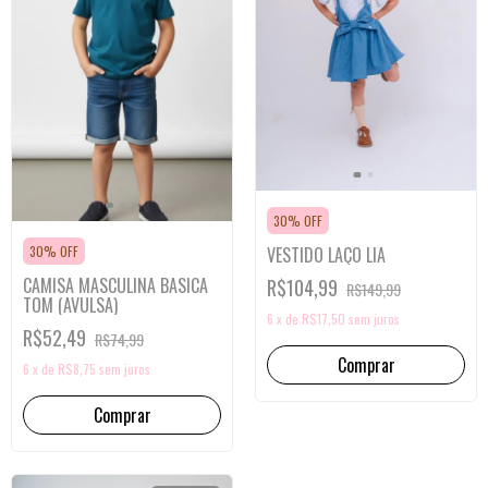
30% OFF
VESTIDO LAÇO LIA
30% OFF
CAMISA MASCULINA BASICA
R$104,99
R$149,99
TOM (AVULSA)
6
x
de
R$17,50
sem juros
R$52,49
R$74,99
Comprar
6
x
de
R$8,75
sem juros
Comprar