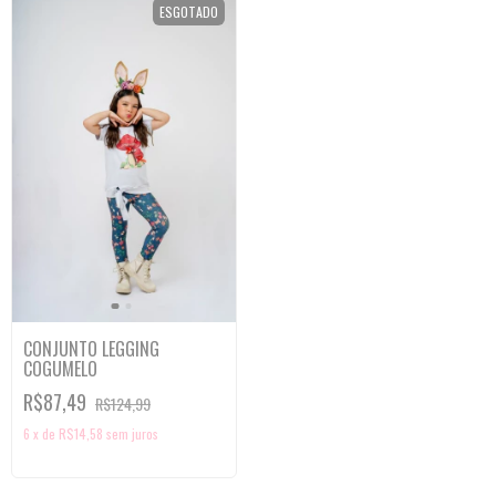
ESGOTADO
CONJUNTO LEGGING
COGUMELO
R$87,49
R$124,99
6
x
de
R$14,58
sem juros