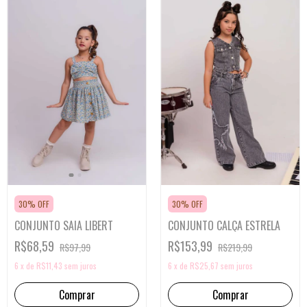
30% OFF
30% OFF
CONJUNTO SAIA LIBERT
CONJUNTO CALÇA ESTRELA
R$68,59
R$153,99
R$97,99
R$219,99
6
x
de
R$11,43
sem juros
6
x
de
R$25,67
sem juros
Comprar
Comprar