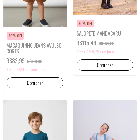
30% OFF
SALOPETE MANDACARU
30% OFF
R$115,49
R$164,99
MACAQUINHO JEANS AVULSO
CORES
6
x
de
R$19,25
sem juros
R$83,99
R$119,99
Comprar
6
x
de
R$14,00
sem juros
Comprar