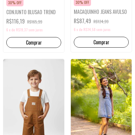
30% OFF
30% OFF
MACAQUINHO JEANS AVULSO
CONJUNTO BLUSÃO TREND
R$87,49
R$116,19
R$124,99
R$165,99
6
x
de
R$14,58
sem juros
6
x
de
R$19,37
sem juros
Comprar
Comprar