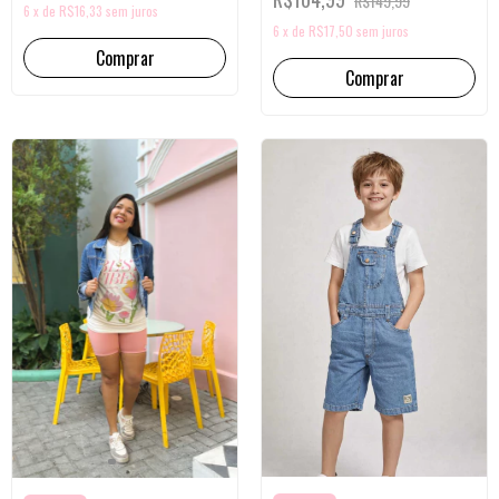
R$149,99
6
x
de
R$16,33
sem juros
6
x
de
R$17,50
sem juros
Comprar
Comprar