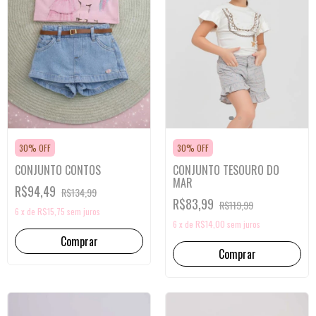
30% OFF
30% OFF
CONJUNTO TESOURO DO
CONJUNTO CONTOS
MAR
R$94,49
R$134,99
R$83,99
R$119,99
6
x
de
R$15,75
sem juros
6
x
de
R$14,00
sem juros
Comprar
Comprar