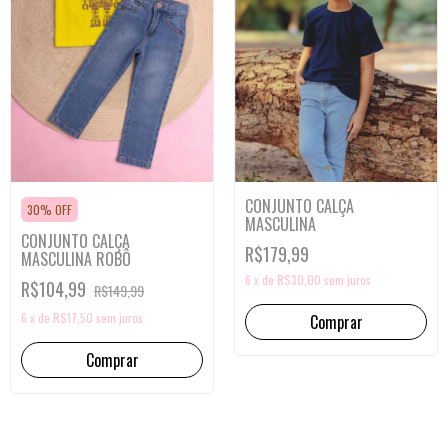
CONJUNTO CALÇA
30% OFF
MASCULINA
CONJUNTO CALÇA
R$179,99
MASCULINA ROBÔ
6
x
de
R$30,00
sem juros
R$104,99
R$149,99
6
x
de
R$17,50
sem juros
Comprar
Comprar