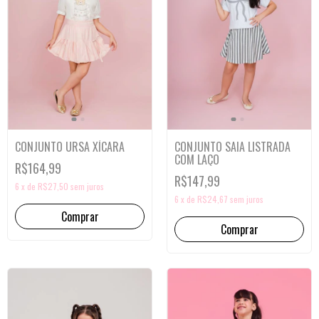
CONJUNTO SAIA LISTRADA
CONJUNTO URSA XÍCARA
COM LAÇO
R$164,99
R$147,99
6
x
de
R$27,50
sem juros
6
x
de
R$24,67
sem juros
Comprar
Comprar