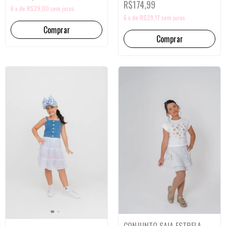
R$174,99
6
x
de
R$29,00
sem juros
6
x
de
R$29,17
sem juros
Comprar
Comprar