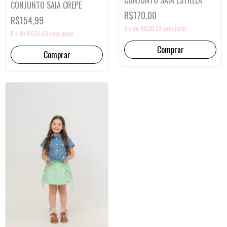
CONJUNTO SAIA ESTRELA
CONJUNTO SAIA CREPE
R$170,00
R$154,99
6
x
de
R$28,33
sem juros
6
x
de
R$25,83
sem juros
Comprar
Comprar