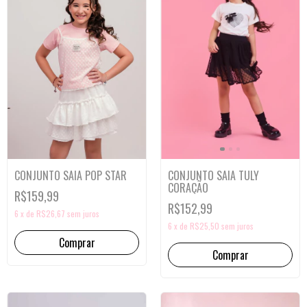
CONJUNTO SAIA POP STAR
CONJUNTO SAIA TULY
CORAÇÃO
R$159,99
R$152,99
6
x
de
R$26,67
sem juros
6
x
de
R$25,50
sem juros
Comprar
Comprar