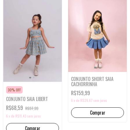
CONJUNTO SHORT SAIA
CACHORRINHA
30% OFF
R$159,99
CONJUNTO SAIA LIBERT
6
x
de
R$26,67
sem juros
R$68,59
R$97,99
Comprar
6
x
de
R$11,43
sem juros
Comprar