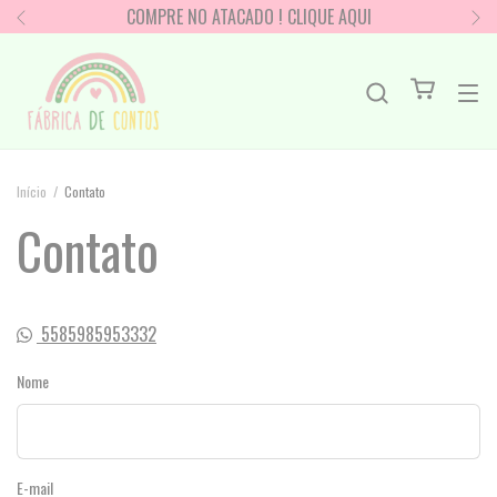
COMPRE NO ATACADO ! CLIQUE AQUI
Início
/
Contato
Contato
5585985953332
Nome
E-mail