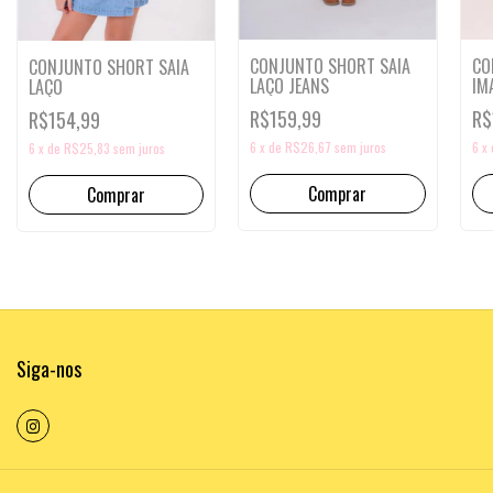
CO
CONJUNTO SHORT SAIA
CONJUNTO SHORT SAIA
IM
LAÇO JEANS
LAÇO
R$
R$159,99
R$154,99
6
x
6
x
de
R$26,67
sem juros
6
x
de
R$25,83
sem juros
Comprar
Comprar
Siga-nos