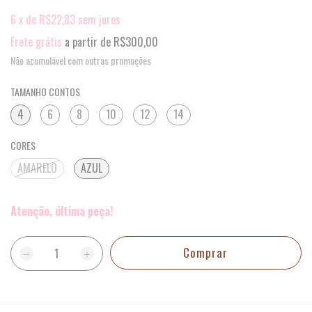
6
x
de
R$22,83
sem juros
Frete grátis
a partir de
R$300,00
Não acumulável com outras promoções
TAMANHO CONTOS
4
6
8
10
12
14
CORES
AMARELO
AZUL
Atenção, última peça!