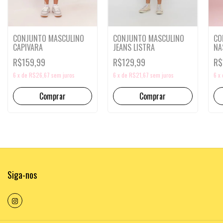
CO
CONJUNTO MASCULINO
CONJUNTO MASCULINO
NA
CAPIVARA
JEANS LISTRA
R$
R$159,99
R$129,99
6
x
6
x
de
R$26,67
sem juros
6
x
de
R$21,67
sem juros
Comprar
Comprar
Siga-nos