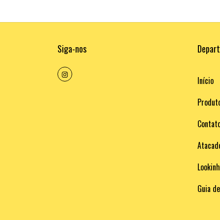
Siga-nos
Depar
Início
Produt
Contat
Atacad
Lookin
Guia d