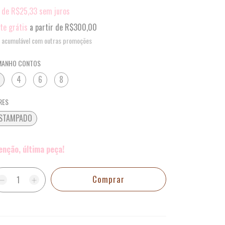
x
de
R$25,33
sem juros
te grátis
a partir de
R$300,00
 acumulável com outras promoções
MANHO CONTOS
4
6
8
RES
STAMPADO
enção, última peça!