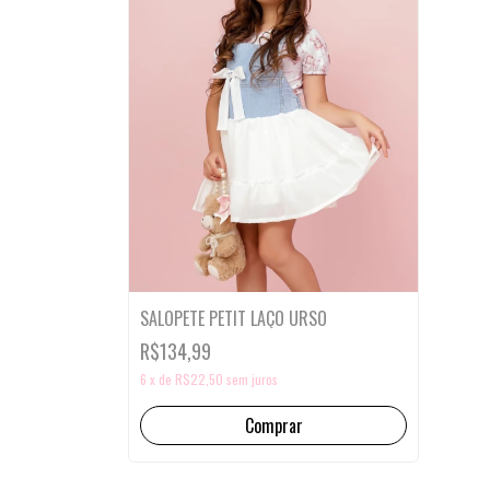
SALOPETE PETIT LAÇO URSO
R$134,99
6
x
de
R$22,50
sem juros
Comprar