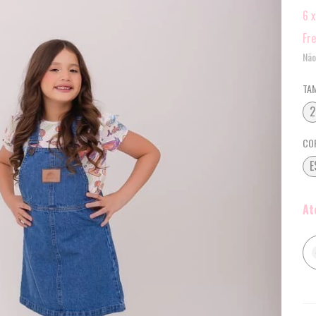
6
Fre
Não
TA
2
CO
E
At