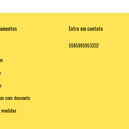
tamentos
Entre em contato
5585985953332
os
o
o
hos com desconto
e medidas